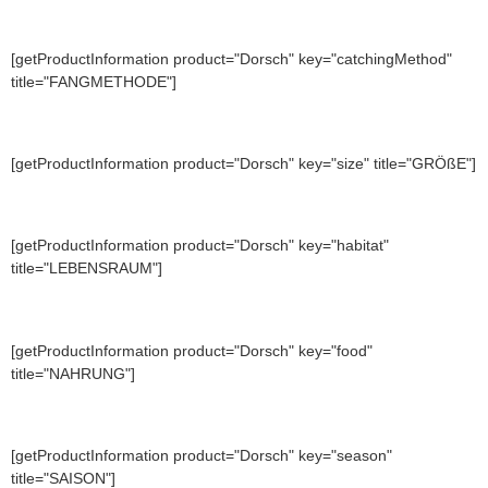
[getProductInformation product="Dorsch" key="catchingMethod"
title="FANGMETHODE"]
[getProductInformation product="Dorsch" key="size" title="GRÖßE"]
[getProductInformation product="Dorsch" key="habitat"
title="LEBENSRAUM"]
[getProductInformation product="Dorsch" key="food"
title="NAHRUNG"]
[getProductInformation product="Dorsch" key="season"
title="SAISON"]